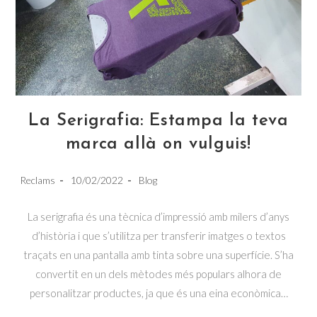
La Serigrafia: Estampa la teva
marca allà on vulguis!
Post
Post
Post
Reclams
10/02/2022
Blog
author:
published:
category:
La serigrafia és una tècnica d’impressió amb milers d’anys
d’història i que s’utilitza per transferir imatges o textos
traçats en una pantalla amb tinta sobre una superfície. S’ha
convertit en un dels mètodes més populars alhora de
personalitzar productes, ja que és una eina econòmica…