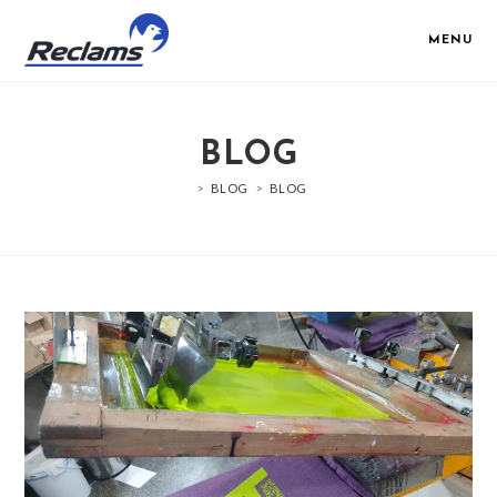
Skip
to
MENU
content
BLOG
>
BLOG
>
BLOG