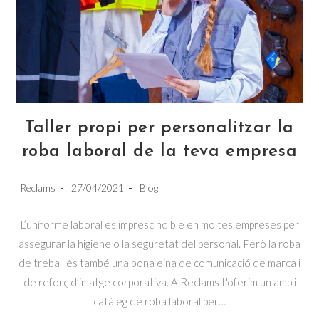
Taller propi per personalitzar la
roba laboral de la teva empresa
Post
Post
Post
Reclams
27/04/2021
Blog
author:
published:
category:
L’uniforme laboral és imprescindible en moltes empreses per
assegurar la higiene o la seguretat del personal. Però la roba
de treball és també una bona eina de comunicació de marca i
de reforç d’imatge corporativa. A Reclams t'oferim un ampli
catàleg de roba laboral per…