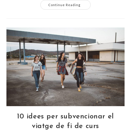
La
Continue Reading
Serigrafia:
Estampa
La
Teva
Marca
Allà
On
Vulguis!
10 idees per subvencionar el
viatge de fi de curs